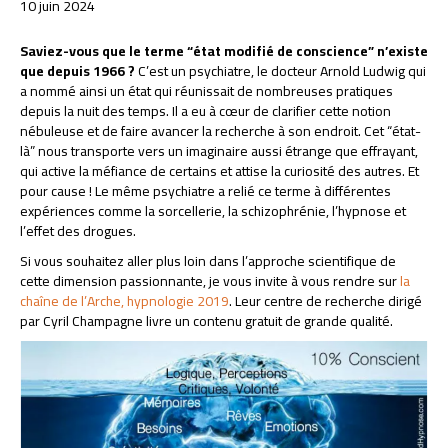
10 juin 2024
Saviez-vous que le terme “état modifié de conscience” n’existe
que depuis 1966 ?
C’est un psychiatre, le docteur Arnold Ludwig qui
a nommé ainsi un état qui réunissait de nombreuses pratiques
depuis la nuit des temps. Il a eu à cœur de clarifier cette notion
nébuleuse et de faire avancer la recherche à son endroit. Cet “état-
là” nous transporte vers un imaginaire aussi étrange que effrayant,
qui active la méfiance de certains et attise la curiosité des autres. Et
pour cause ! Le même psychiatre a relié ce terme à différentes
expériences comme la sorcellerie, la schizophrénie, l’hypnose et
l’effet des drogues.
Si vous souhaitez aller plus loin dans l’approche scientifique de
cette dimension passionnante, je vous invite à vous rendre sur
la
chaîne de l’Arche, hypnologie 2019
. Leur centre de recherche dirigé
par Cyril Champagne livre un contenu gratuit de grande qualité.